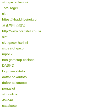
slot gacor hari ini
Toto Togel
slot
https://khadditbeirut.com
프랜차이즈창업
http://www.corrishill.co.uk/
slot
slot gacor hari ini
situs slot gacor
mpo17
non gamstop casinos
DASI4D
login sasaktoto
daftar sakautoto
daftar sakautoto
penaslot
slot online
Joko4d
sasaktoto