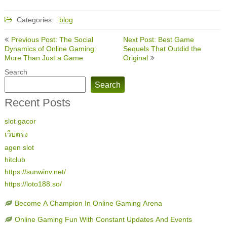
Categories:
blog
Post
Previous Post: The Social
Next Post: Best Game
navigation
Dynamics of Online Gaming:
Sequels That Outdid the
More Than Just a Game
Original
Search
Search
Recent Posts
slot gacor
เว็บตรง
agen slot
hitclub
https://sunwinv.net/
https://loto188.so/
Become A Champion In Online Gaming Arena
Online Gaming Fun With Constant Updates And Events