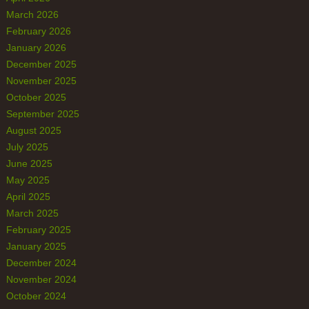
March 2026
February 2026
January 2026
December 2025
November 2025
October 2025
September 2025
August 2025
July 2025
June 2025
May 2025
April 2025
March 2025
February 2025
January 2025
December 2024
November 2024
October 2024