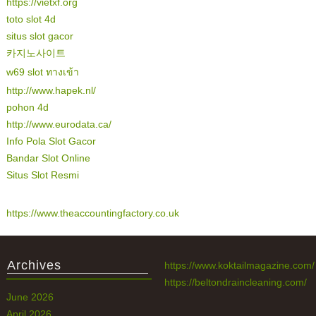
https://vietxf.org
toto slot 4d
situs slot gacor
카지노사이트
w69 slot ทางเข้า
http://www.hapek.nl/
pohon 4d
http://www.eurodata.ca/
Info Pola Slot Gacor
Bandar Slot Online
Situs Slot Resmi
https://www.theaccountingfactory.co.uk
Archives
https://www.koktailmagazine.com/
https://beltondraincleaning.com/
June 2026
April 2026