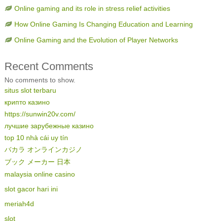
Online gaming and its role in stress relief activities
How Online Gaming Is Changing Education and Learning
Online Gaming and the Evolution of Player Networks
Recent Comments
No comments to show.
situs slot terbaru
крипто казино
https://sunwin20v.com/
лучшие зарубежные казино
top 10 nhà cái uy tín
バカラ オンラインカジノ
ブック メーカー 日本
malaysia online casino
slot gacor hari ini
meriah4d
slot