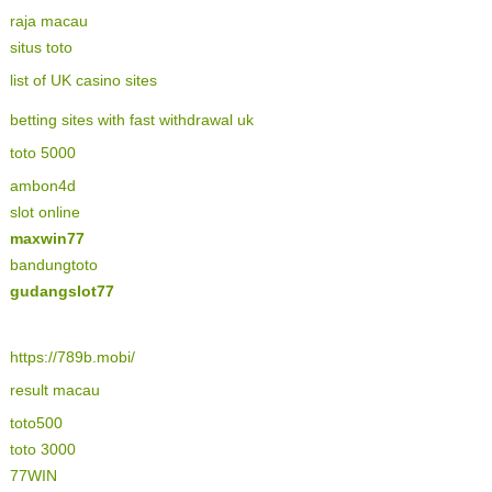
raja macau
situs toto
list of UK casino sites
betting sites with fast withdrawal uk
toto 5000
ambon4d
slot online
maxwin77
bandungtoto
gudangslot77
https://789b.mobi/
result macau
toto500
toto 3000
77WIN