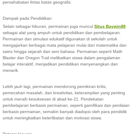
persahabatan lintas batas geografis.
Dampak pada Pendidikan:
Selain sebagai hiburan, permainan juga muncul
Situs Baywin88
sebagai alat yang ampuh untuk pendidikan dan pembelajaran.
Permainan dan simulasi edukatif digunakan di sekolah untuk
mengajarkan berbagai mata pelajaran mulai dari matematika dan
sains hingga sejarah dan seni bahasa. Permainan seperti Math
Blaster dan Oregon Trail melibatkan siswa dalam pengalaman
belajar interaktif, menjadikan pendidikan menyenangkan dan
menarik.
Lebih jauh lagi, permainan mendorong pemikiran kritis,
pemecahan masalah, dan kreativitas, keterampilan yang penting
untuk meraih kesuksesan di abad ke-21. Pendekatan
pembelajaran berbasis permainan, seperti gamifikasi dan penilaian
berbasis permainan, semakin banyak diadopsi oleh para pendidik
untuk meningkatkan keterlibatan dan motivasi siswa.