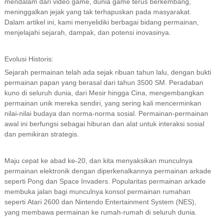
mendalam dari video game, dunia game terus berkembang,
meninggalkan jejak yang tak terhapuskan pada masyarakat.
Dalam artikel ini, kami menyelidiki berbagai bidang permainan,
menjelajahi sejarah, dampak, dan potensi inovasinya.
Evolusi Historis:
Sejarah permainan telah ada sejak ribuan tahun lalu, dengan bukti
permainan papan yang berasal dari tahun 3500 SM. Peradaban
kuno di seluruh dunia, dari Mesir hingga Cina, mengembangkan
permainan unik mereka sendiri, yang sering kali mencerminkan
nilai-nilai budaya dan norma-norma sosial. Permainan-permainan
awal ini berfungsi sebagai hiburan dan alat untuk interaksi sosial
dan pemikiran strategis.
Maju cepat ke abad ke-20, dan kita menyaksikan munculnya
permainan elektronik dengan diperkenalkannya permainan arkade
seperti Pong dan Space Invaders. Popularitas permainan arkade
membuka jalan bagi munculnya konsol permainan rumahan
seperti Atari 2600 dan Nintendo Entertainment System (NES),
yang membawa permainan ke rumah-rumah di seluruh dunia.